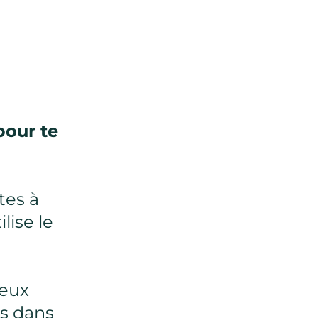
pour te
tes à
lise le
peux
ns dans