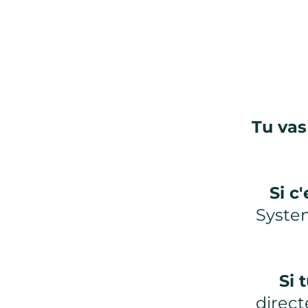
Tu vas
Si c
System
Si 
direct