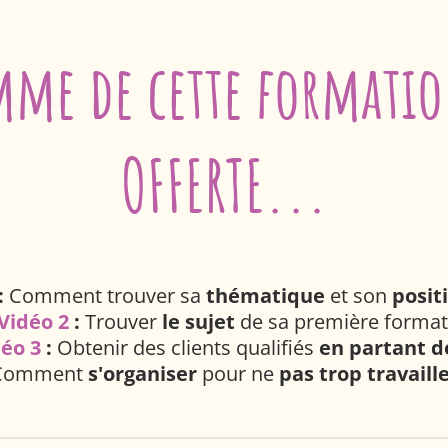
mme de cette formatio
OFFERTE...
:
Comment trouver sa
thématique
et son
posi
Vidéo 2
:
Trouver
le sujet
de sa première format
éo 3
:
Obtenir des clients qualifiés
en partant d
omment
s'organiser
pour ne
pas trop travaill