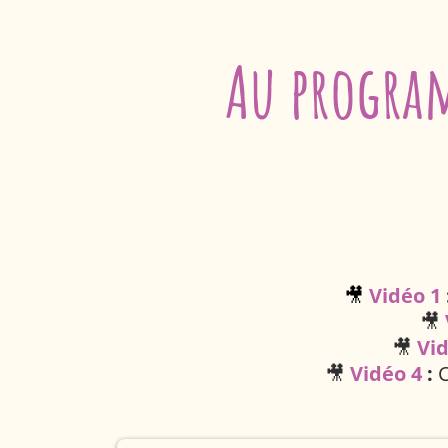
Au progra
🎥
Vidéo 1
🎥
🎥
Vid
🎥
Vidéo 4
:
C