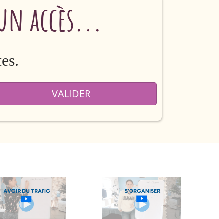
un accès...
tes.
VALIDER