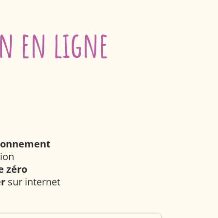
n en ligne
tionnement
ion
e zéro
er
sur internet