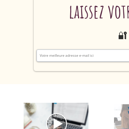
laissez vo
🔐 