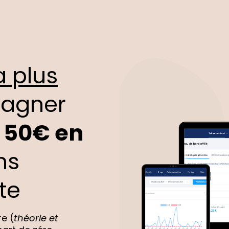
a plus
gagner
 50€ en
ns
te
re (
théorie et