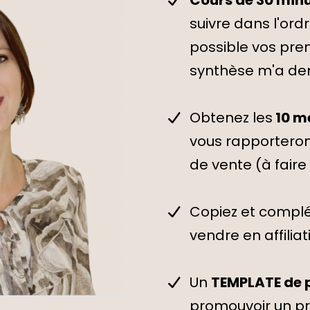
suivre dans l'ord
possible vos prem
synthèse m'a de
Obtenez les
10 me
vous rapporteron
de vente (à faire
Copiez et compl
vendre en affiliat
Un
TEMPLATE de
promouvoir un pro