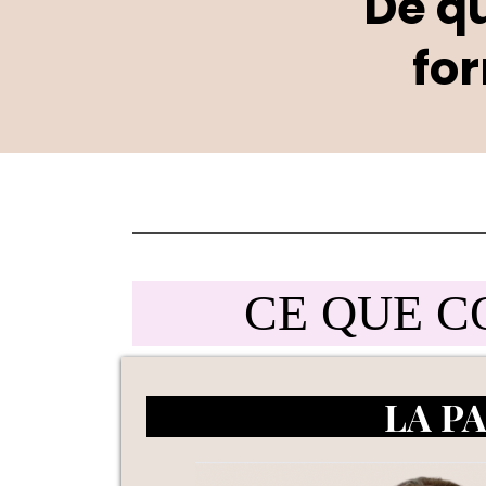
De q
for
CE QUE C
LA P