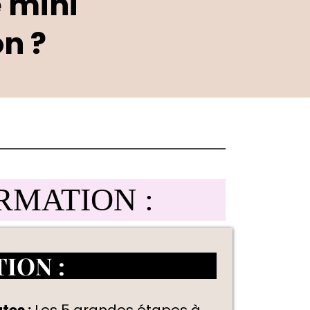
 mini
on ?
RMATION :
ION :
tes :
Les 5 grandes étapes à