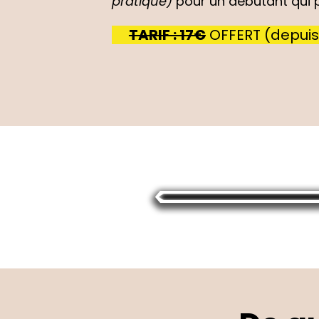
pratique)
pour un débutant qui 
TARIF : 17€
OFFERT (depuis