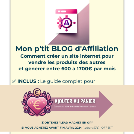
Mon p'tit BLOG d'Affiliation
Comment
créer un site internet
pour
vendre les produits des autres
et générer entre 600 à 1700€ par mois
✅
INCLUS :
Le guide complet pour
transformer ton blog en machine à
commissions avec l'affiliation, étape par étape
✅
Évite les pièges :
Ce qu'il ne faut
ABSOLUMENT pas faire quand tu démarres
ton blog d'affiliation – Évite ces erreurs
⏳ OBTENEZ "LEAD MAGNET EN OR"
coûteuses !
SI VOUS ACHETEZ AVANT FIN AVRIL 2024
(
valeur : 97€
) - OFFERT