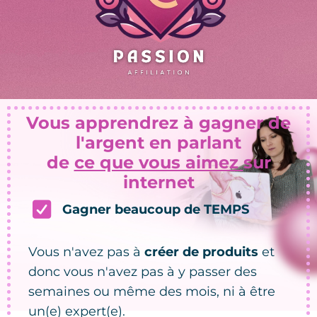
Vous apprendrez à gagner de
l'argent en parlant
de
ce que vous aimez
sur
internet
Gagner beaucoup de TEMPS
Vous n'avez pas à
créer de produits
et
donc vous n'avez pas à y passer des
semaines ou même des mois, ni à être
un(e) expert(e).