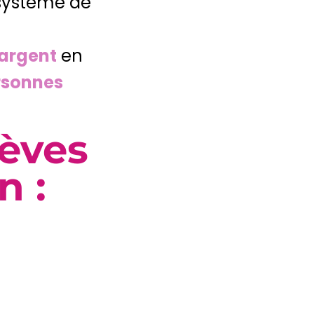
 système de
'argent
en
ersonnes
lèves
n :