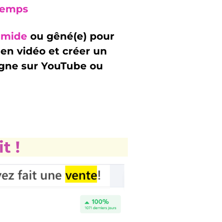
temps
timide
ou gêné(e) pour
en vidéo et créer un
igne sur YouTube ou
t !