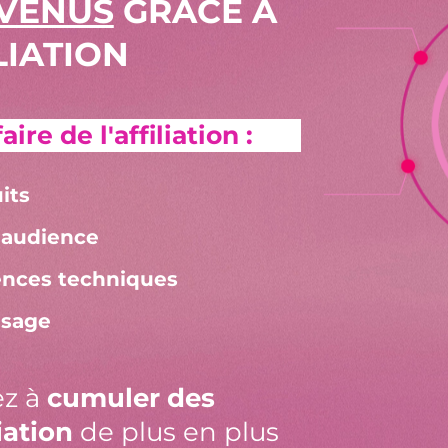
EVENUS
GRÂCE À
LIATION
re de l'affiliation :
its
 audience
iences techniques
isage
ez à
cumuler des
iation
de plus en plus