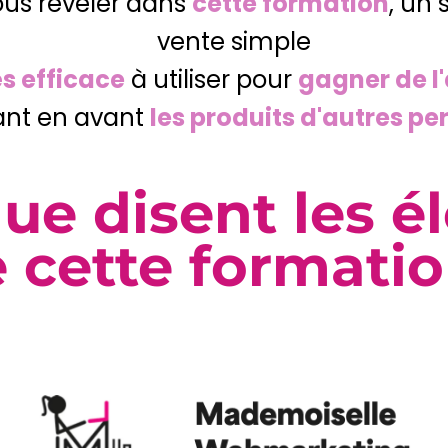
ous révéler dans
cette formation
, un
vente simple
ès efficace
à utiliser pour
gagner de l
nt en avant
les produits d'autres p
ue disent les é
 cette formatio