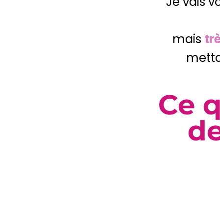
Je vais v
mais
tr
metta
Ce q
de