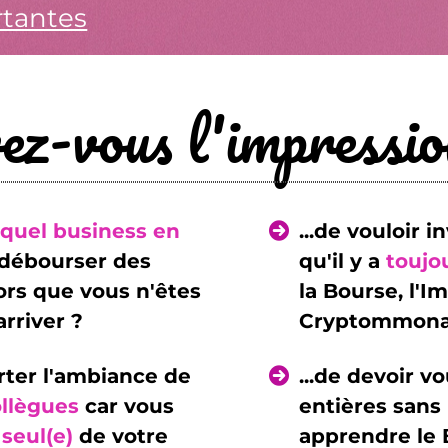
tantes
ez-vous l'impression
quel business en
...de vouloir 
débourser des
qu'il y a
toujo
lors que vous n'êtes
la Bourse, l'Im
arriver ?
Cryptommona
rter l'ambiance de
...de devoir v
ollègues
car vous
entières sans
 seul(e)
de votre
apprendre le