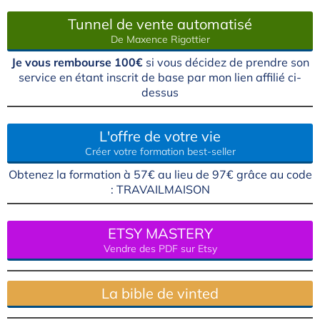
Tunnel de vente automatisé
De Maxence Rigottier
Je vous rembourse 100€
si vous décidez de prendre son
service en étant inscrit de base par mon lien affilié ci-
dessus
L'offre de votre vie
Créer votre formation best-seller
Obtenez la formation à 57€ au lieu de 97€ grâce au code
: TRAVAILMAISON
ETSY MASTERY
Vendre des PDF sur Etsy
La bible de vinted