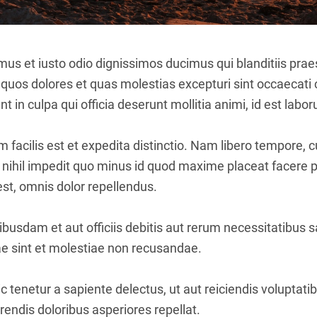
mus et iusto odio dignissimos ducimus qui blanditiis pr
i quos dolores et quas molestias excepturi sint occaecati 
nt in culpa qui officia deserunt mollitia animi, id est lab
facilis est et expedita distinctio. Nam libero tempore, 
 nihil impedit quo minus id quod maxime placeat facere
t, omnis dolor repellendus.
usdam et aut officiis debitis aut rerum necessitatibus s
e sint et molestiae non recusandae.
 tenetur a sapiente delectus, ut aut reiciendis voluptati
endis doloribus asperiores repellat.