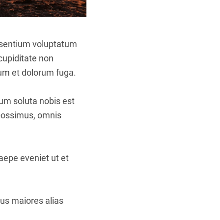
aesentium voluptatum
cupiditate non
orum et dolorum fuga.
cum soluta nobis est
 possimus, omnis
aepe eveniet ut et
bus maiores alias