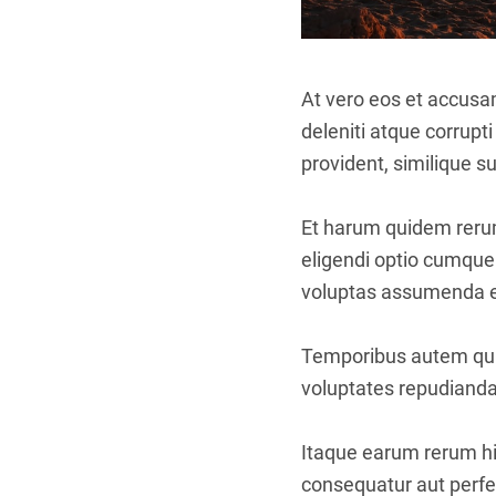
At vero eos et accusa
deleniti atque corrupt
provident, similique su
Et harum quidem rerum 
eligendi optio cumque
voluptas assumenda es
Temporibus autem quib
voluptates repudianda
Itaque earum rerum hic
consequatur aut perfer