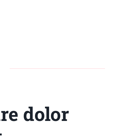
re dolor
t