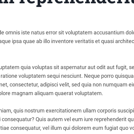
nde omnis iste natus error sit voluptatem accusantium d
ue ipsa quae ab illo inventore veritatis et quasi architec
tatem quia voluptas sit aspernatur aut odit aut fugit, 
 ratione voluptatem sequi nesciunt. Neque porro quisqua
amet, consectetur, adipisci velit, sed quia non numquam 
 dolore magnam aliquam quaerat voluptatem.
iam, quis nostrum exercitationem ullam corporis suscipit
 consequatur? Quis autem vel eum iure reprehenderit qui 
iae consequatur, vel illum qui dolorem eum fugiat quo vo