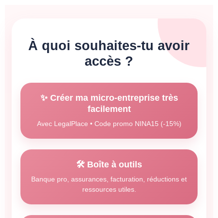
À quoi souhaites-tu avoir
accès ?
✨ Créer ma micro-entreprise très
facilement
Avec LegalPlace • Code promo NINA15 (-15%)
🛠️ Boîte à outils
Banque pro, assurances, facturation, réductions et
ressources utiles.