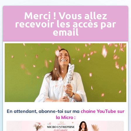
Merci ! Vous allez
recevoir les accès par
email
En attendant, abonne-toi sur ma
chaine YouTube sur
la Micro :