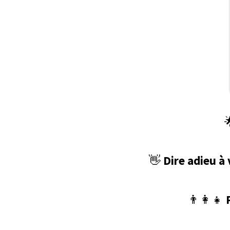
👋
Dire adieu à
👨‍👩‍👧