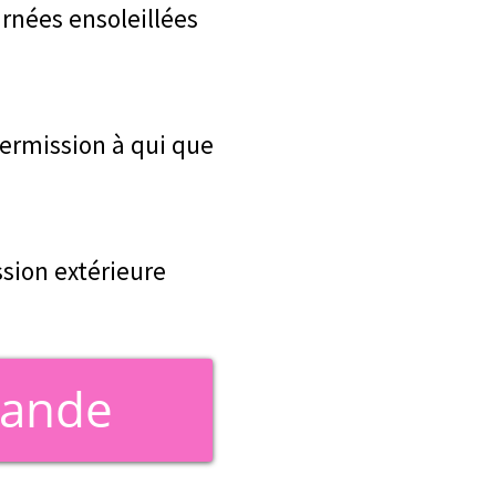
rnées ensoleillées
ermission à qui que
ssion extérieure
mande