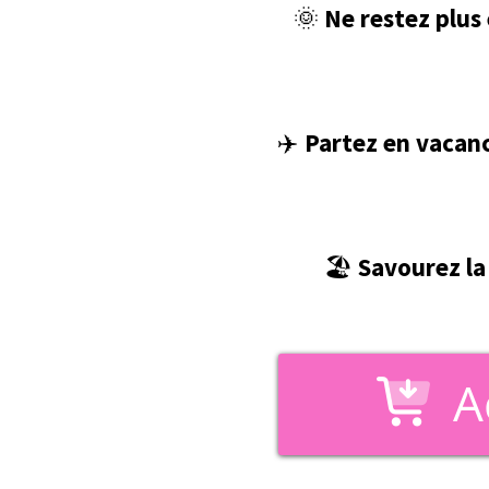
🌞
Ne restez plus
✈️
Partez en vacan
🏖️
Savourez la
A